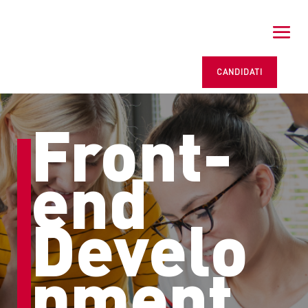
CANDIDATI
Front-
end
Develo
pment