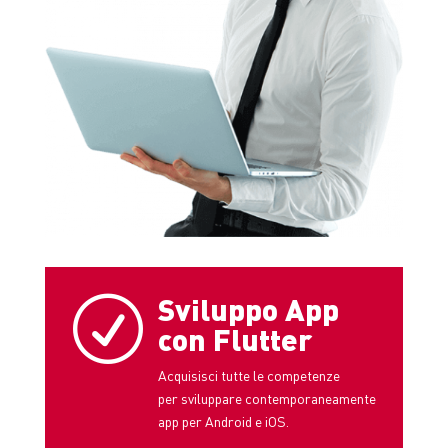
Sviluppo App
R
con Flutter
Acquisisci tutte le competenze
per sviluppare contemporaneamente
app per Android e iOS.