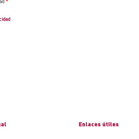
dad
*
cidad
gal
Enlaces útiles